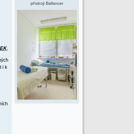
přístroji Ballancer
DEK
.
ných
 i k
e
ních