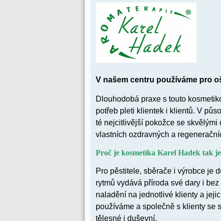
V našem centru používáme pro oš
Dlouhodobá praxe s touto kosmetik
potřeb pleti klientek i klientů. V p
té nejcitlivější pokožce se skvělým
vlastních ozdravných a regenerační
Proč je kosmetika Karel Hadek tak j
Pro pěstitele, sběrače i výrobce je 
rytmů vydává příroda své dary i bez 
naladění na jednotlivé klienty a jeji
používáme a společně s klienty se
tělesné i duševní.