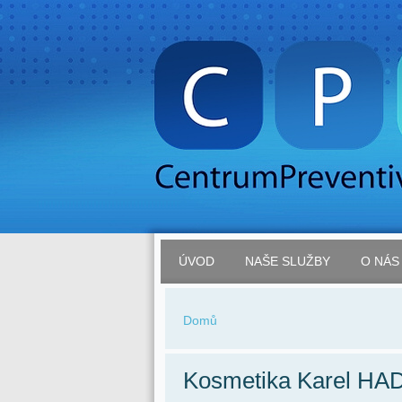
ÚVOD
NAŠE SLUŽBY
O NÁS
Domů
Kosmetika Karel HA