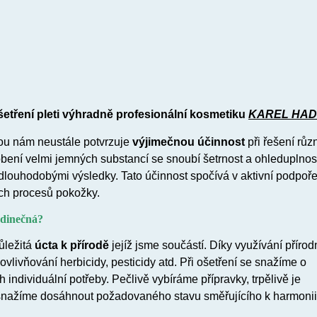
etření pleti výhradně profesionální kosmetiku
KAREL HA
ou nám neustále potvrzuje
výjimečnou účinnost
při řešení růz
ůsobení velmi jemných substancí se snoubí šetrnost a ohleduplnost
i dlouhodobými výsledky. Tato účinnost spočívá v aktivní podpoř
ch procesů pokožky.
edinečná?
důležitá
úcta k přírodě
jejíž jsme součástí. Díky využívání přírod
ovlivňování herbicidy, pesticidy atd. Při ošetření se snažíme o
ch individuální potřeby. Pečlivě vybíráme přípravky, trpělivě je
 snažíme dosáhnout požadovaného stavu směřujícího k harmonii